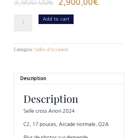
3,900.00
€
2,900.00
€
Selle
Add to cart
cross
Arion
1671
Category:
Selles d'occasion
quantity
Description
Description
Selle cross Arion 2024
C2, 17 pouces, Arcade normale, Q2A
Plus de photos sur demande